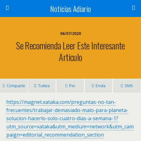
Noticias Adiario
06/07/2020
Se Recomienda Leer Este Interesante
Articulo
Comparte
Tuitea
Pin
Envía
SMS
https://magnet.xataka.com/preguntas-no-tan-
frecuentes/trabajar-demasiado-malo-para-planeta-
solucion-hacerlo-solo-cuatro-dias-a-semana-1?
utm_source=xataka&utm_medium=network&utm_cam
paign=editorial_recommendation_section