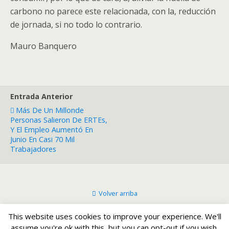
carbono no parece este relacionada, con la, reducción
de jornada, si no todo lo contrario.
Mauro Banquero
Entrada Anterior
Más De Un Millonde
Personas Salieron De ERTEs,
Y El Empleo Aumentó En
Junio En Casi 70 Mil
Trabajadores
Volver arriba
This website uses cookies to improve your experience. We'll
Móvil
Escritorio
assume you're ok with this, but you can opt-out if you wish.