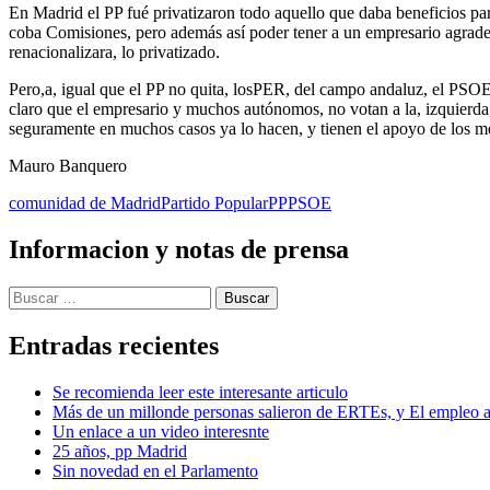
En Madrid el PP fué privatizaron todo aquello que daba beneficios par
coba Comisiones, pero además así poder tener a un empresario agradec
renacionalizara, lo privatizado.
Pero,a, igual que el PP no quita, losPER, del campo andaluz, el PSOE 
claro que el empresario y muchos autónomos, no votan a la, izquierda
seguramente en muchos casos ya lo hacen, y tienen el apoyo de los m
Mauro Banquero
comunidad de Madrid
Partido Popular
PP
PSOE
Informacion y notas de prensa
Buscar:
Entradas recientes
Se recomienda leer este interesante articulo
Más de un millonde personas salieron de ERTEs, y El empleo au
Un enlace a un video interesnte
25 años, pp Madrid
Sin novedad en el Parlamento